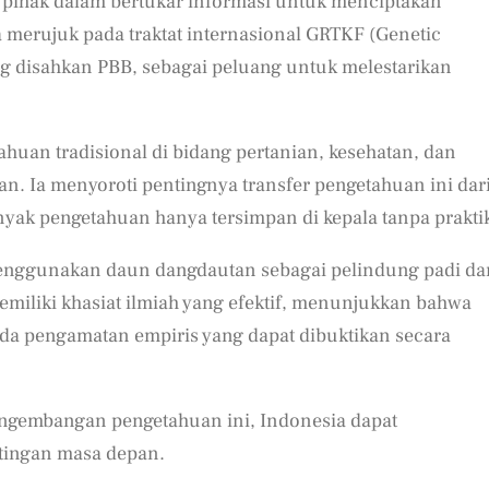
 pihak dalam bertukar informasi untuk menciptakan
 merujuk pada traktat internasional GRTKF (Genetic
ng disahkan PBB, sebagai peluang untuk melestarikan
uan tradisional di bidang pertanian, kesehatan, dan
kan. Ia menyoroti pentingnya transfer pengetahuan ini dar
anyak pengetahuan hanya tersimpan di kepala tanpa prakti
enggunakan daun dangdautan sebagai pelindung padi da
miliki khasiat ilmiah yang efektif, menunjukkan bahwa
ada pengamatan empiris yang dapat dibuktikan secara
ngembangan pengetahuan ini, Indonesia dapat
tingan masa depan.