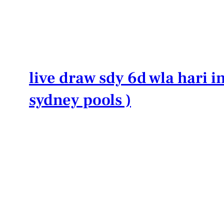
Lewati
ke
konten
live draw sdy 6d wla hari in
sydney pools )