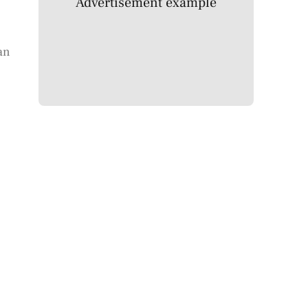
Advertisement example
an