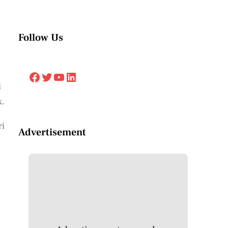
Follow Us
Facebook
Twitter
YouTube
LinkedIn
i
k.
ri
Advertisement