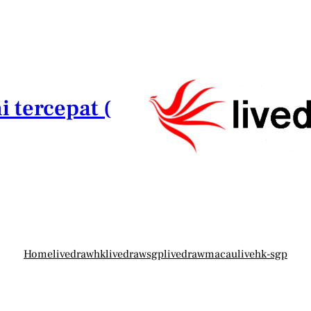
i tercepat (
Home
livedrawhk
livedrawsgp
livedrawmacau
livehk-sgp