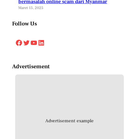
bermasalah online scam dari Myanmar
Maret 15, 2025
Follow Us
Facebook
Twitter
YouTube
LinkedIn
Advertisement
Advertisement example