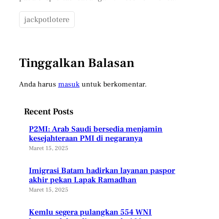
jackpotlotere
Tinggalkan Balasan
Anda harus
masuk
untuk berkomentar.
Recent Posts
P2MI: Arab Saudi bersedia menjamin
kesejahteraan PMI di negaranya
Maret 15, 2025
Imigrasi Batam hadirkan layanan paspor
akhir pekan Lapak Ramadhan
Maret 15, 2025
Kemlu segera pulangkan 554 WNI