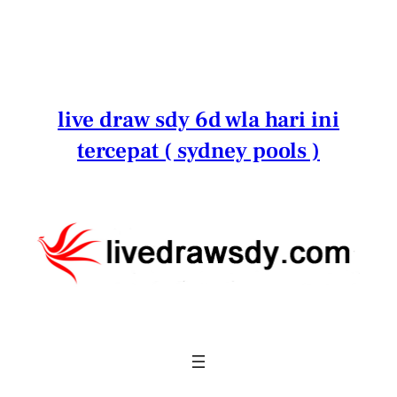
Lewati
ke
konten
live draw sdy 6d wla hari ini
tercepat ( sydney pools )