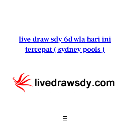
Lewati
ke
konten
live draw sdy 6d wla hari ini
tercepat ( sydney pools )