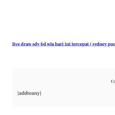
live draw sdy 6d wla hari ini tercepat ( sydney poo
Co
[addtoany]