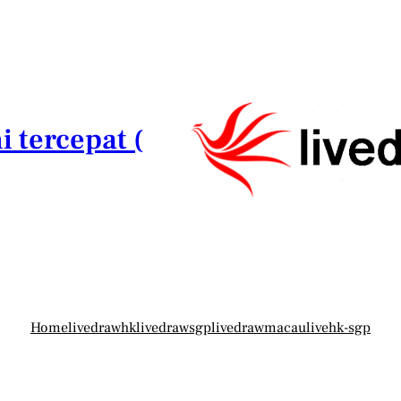
i tercepat (
Home
livedrawhk
livedrawsgp
livedrawmacau
livehk-sgp