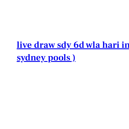
Lewati
ke
konten
live draw sdy 6d wla hari in
sydney pools )