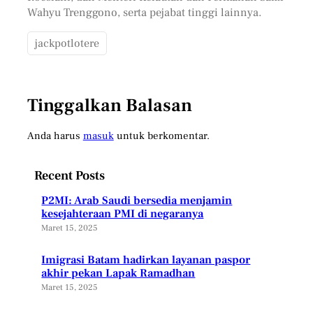
Wahyu Trenggono, serta pejabat tinggi lainnya.
jackpotlotere
Tinggalkan Balasan
Anda harus
masuk
untuk berkomentar.
Recent Posts
P2MI: Arab Saudi bersedia menjamin
kesejahteraan PMI di negaranya
Maret 15, 2025
Imigrasi Batam hadirkan layanan paspor
akhir pekan Lapak Ramadhan
Maret 15, 2025