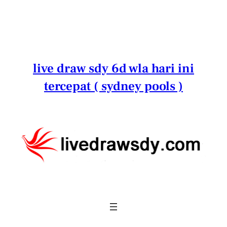
Lewati
ke
konten
live draw sdy 6d wla hari ini
tercepat ( sydney pools )