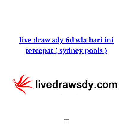
Lewati
ke
konten
live draw sdy 6d wla hari ini
tercepat ( sydney pools )