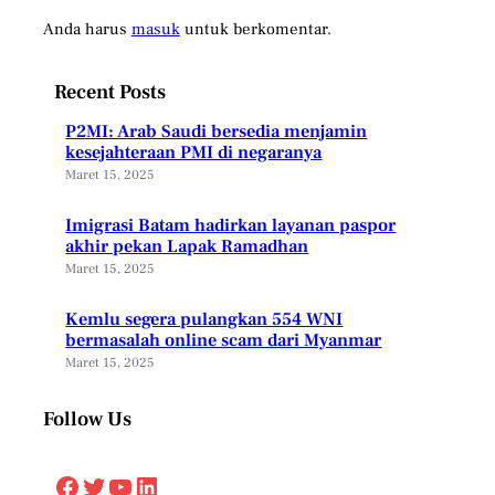
Anda harus
masuk
untuk berkomentar.
Recent Posts
P2MI: Arab Saudi bersedia menjamin
kesejahteraan PMI di negaranya
Maret 15, 2025
Imigrasi Batam hadirkan layanan paspor
akhir pekan Lapak Ramadhan
Maret 15, 2025
Kemlu segera pulangkan 554 WNI
bermasalah online scam dari Myanmar
Maret 15, 2025
Follow Us
Facebook
Twitter
YouTube
LinkedIn