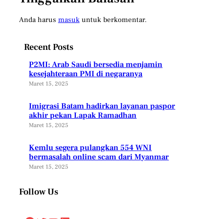
Anda harus
masuk
untuk berkomentar.
Recent Posts
P2MI: Arab Saudi bersedia menjamin
kesejahteraan PMI di negaranya
Maret 15, 2025
Imigrasi Batam hadirkan layanan paspor
akhir pekan Lapak Ramadhan
Maret 15, 2025
Kemlu segera pulangkan 554 WNI
bermasalah online scam dari Myanmar
Maret 15, 2025
Follow Us