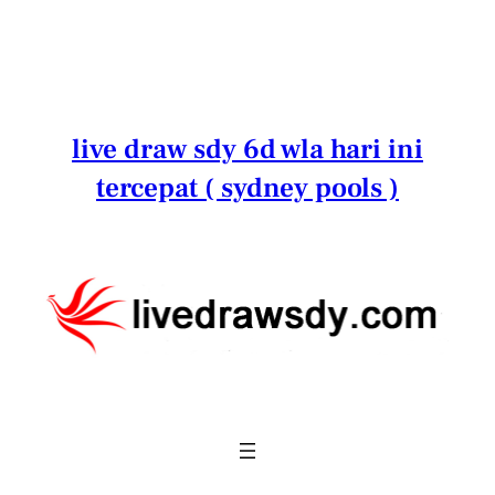
Lewati
ke
konten
live draw sdy 6d wla hari ini
tercepat ( sydney pools )