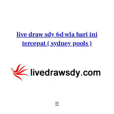
Lewati
ke
konten
live draw sdy 6d wla hari ini
tercepat ( sydney pools )