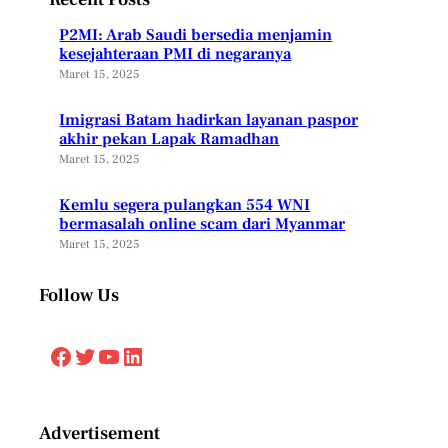
P2MI: Arab Saudi bersedia menjamin
kesejahteraan PMI di negaranya
Maret 15, 2025
Imigrasi Batam hadirkan layanan paspor
akhir pekan Lapak Ramadhan
Maret 15, 2025
Kemlu segera pulangkan 554 WNI
bermasalah online scam dari Myanmar
Maret 15, 2025
Follow Us
Facebook
Twitter
YouTube
LinkedIn
Advertisement