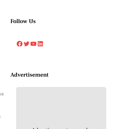
Follow Us
Facebook
Twitter
YouTube
LinkedIn
Advertisement
sa
n