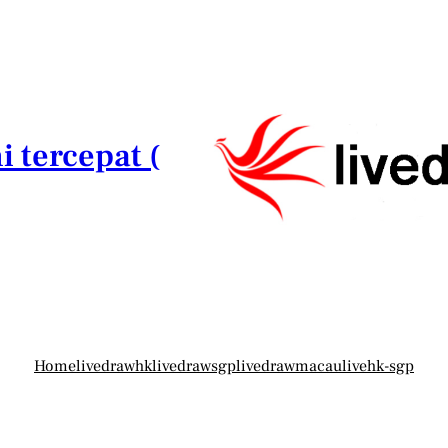
i tercepat (
Home
livedrawhk
livedrawsgp
livedrawmacau
livehk-sgp