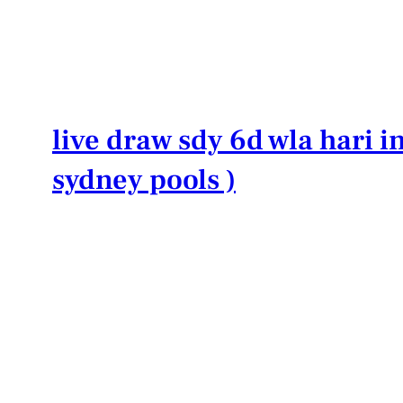
Lewati
ke
konten
live draw sdy 6d wla hari in
sydney pools )