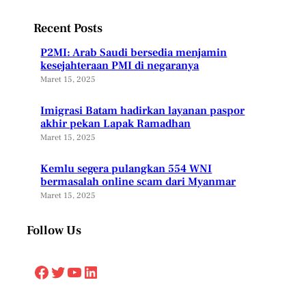
Recent Posts
P2MI: Arab Saudi bersedia menjamin
kesejahteraan PMI di negaranya
Maret 15, 2025
Imigrasi Batam hadirkan layanan paspor
akhir pekan Lapak Ramadhan
Maret 15, 2025
Kemlu segera pulangkan 554 WNI
bermasalah online scam dari Myanmar
Maret 15, 2025
Follow Us
Facebook
Twitter
YouTube
LinkedIn