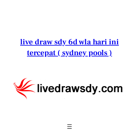
Lewati
ke
konten
live draw sdy 6d wla hari ini
tercepat ( sydney pools )