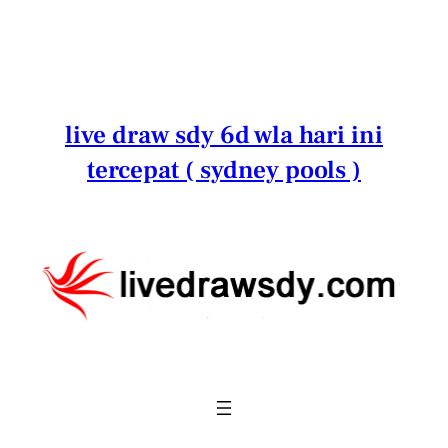
Lewati
ke
konten
live draw sdy 6d wla hari ini
tercepat ( sydney pools )