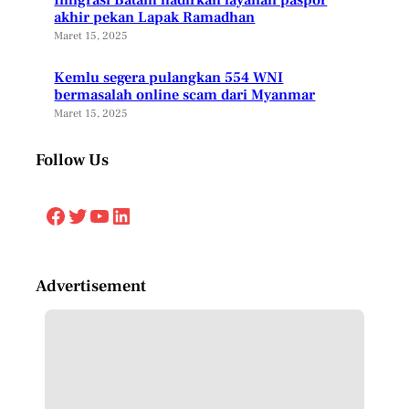
akhir pekan Lapak Ramadhan
Maret 15, 2025
Kemlu segera pulangkan 554 WNI
bermasalah online scam dari Myanmar
Maret 15, 2025
Follow Us
Facebook
Twitter
YouTube
LinkedIn
Advertisement