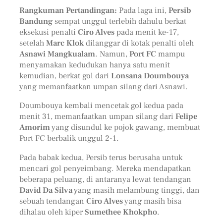
Rangkuman Pertandingan:
Pada laga ini,
Persib
Bandung
sempat unggul terlebih dahulu berkat
eksekusi penalti
Ciro Alves
pada menit ke-17,
setelah
Marc Klok
dilanggar di kotak penalti oleh
Asnawi Mangkualam
. Namun,
Port FC
mampu
menyamakan kedudukan hanya satu menit
kemudian, berkat gol dari
Lonsana Doumbouya
yang memanfaatkan umpan silang dari Asnawi.
Doumbouya kembali mencetak gol kedua pada
menit 31, memanfaatkan umpan silang dari
Felipe
Amorim
yang disundul ke pojok gawang, membuat
Port FC berbalik unggul 2-1.
Pada babak kedua, Persib terus berusaha untuk
mencari gol penyeimbang. Mereka mendapatkan
beberapa peluang, di antaranya lewat tendangan
David Da Silva
yang masih melambung tinggi, dan
sebuah tendangan
Ciro Alves
yang masih bisa
dihalau oleh kiper
Sumethee Khokpho
.