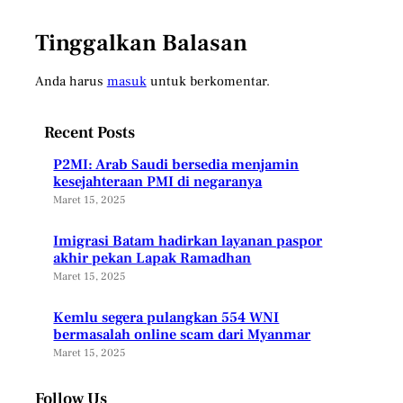
Tinggalkan Balasan
Anda harus
masuk
untuk berkomentar.
Recent Posts
P2MI: Arab Saudi bersedia menjamin
kesejahteraan PMI di negaranya
Maret 15, 2025
Imigrasi Batam hadirkan layanan paspor
akhir pekan Lapak Ramadhan
Maret 15, 2025
Kemlu segera pulangkan 554 WNI
bermasalah online scam dari Myanmar
Maret 15, 2025
Follow Us