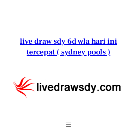
Lewati
ke
konten
live draw sdy 6d wla hari ini
tercepat ( sydney pools )