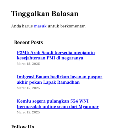
Tinggalkan Balasan
Anda harus
masuk
untuk berkomentar.
Recent Posts
P2MI: Arab Saudi bersedia menjamin
kesejahteraan PMI di negaranya
Maret 15, 2025
Imigrasi Batam hadirkan layanan paspor
akhir pekan Lapak Ramadhan
Maret 15, 2025
Kemlu segera pulangkan 554 WNI
bermasalah online scam dari Myanmar
Maret 15, 2025
Follow Us