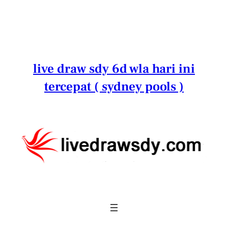
Lewati
ke
konten
live draw sdy 6d wla hari ini
tercepat ( sydney pools )