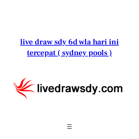
Lewati
ke
konten
live draw sdy 6d wla hari ini
tercepat ( sydney pools )