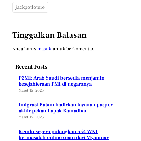
jackpotlotere
Tinggalkan Balasan
Anda harus
masuk
untuk berkomentar.
Recent Posts
P2MI: Arab Saudi bersedia menjamin
kesejahteraan PMI di negaranya
Maret 15, 2025
Imigrasi Batam hadirkan layanan paspor
akhir pekan Lapak Ramadhan
Maret 15, 2025
Kemlu segera pulangkan 554 WNI
bermasalah online scam dari Myanmar