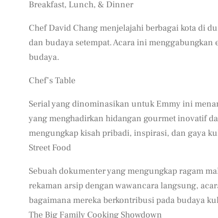
Breakfast, Lunch, & Dinner
Chef David Chang menjelajahi berbagai kota di d
dan budaya setempat. Acara ini menggabungkan 
budaya.
Chef’s Table
Serial yang dinominasikan untuk Emmy ini menamp
yang menghadirkan hidangan gourmet inovatif d
mengungkap kisah pribadi, inspirasi, dan gaya ku
Street Food
Sebuah dokumenter yang mengungkap ragam maka
rekaman arsip dengan wawancara langsung, acara
bagaimana mereka berkontribusi pada budaya kuli
The Big Family Cooking Showdown