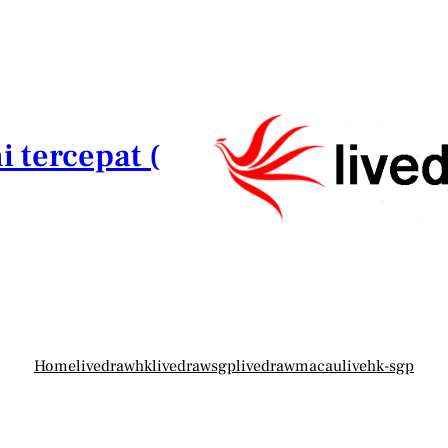
i tercepat (
Home
livedrawhk
livedrawsgp
livedrawmacau
livehk-sgp