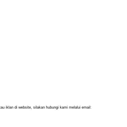
 iklan di website, silakan hubungi kami melalui email: