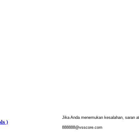
Jika Anda menemukan kesalahan, saran atau
ls )
888888@vsscore.com