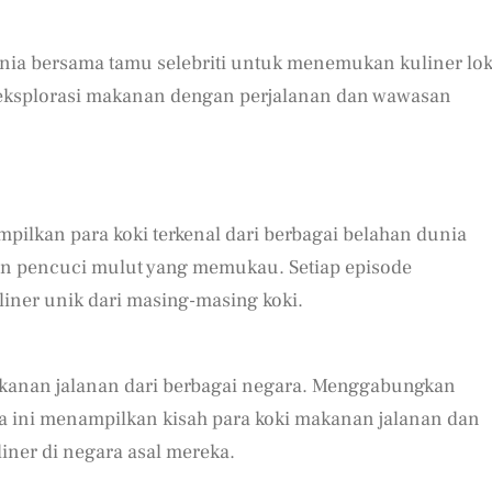
unia bersama tamu selebriti untuk menemukan kuliner lok
eksplorasi makanan dengan perjalanan dan wawasan
ilkan para koki terkenal dari berbagai belahan dunia
an pencuci mulut yang memukau. Setiap episode
liner unik dari masing-masing koki.
nan jalanan dari berbagai negara. Menggabungkan
 ini menampilkan kisah para koki makanan jalanan dan
ner di negara asal mereka.