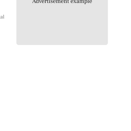
Advertisement example
al