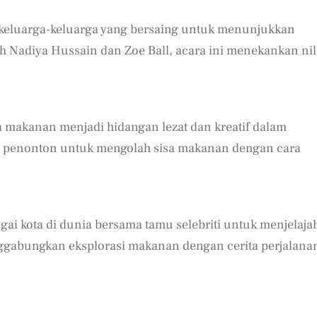
keluarga-keluarga yang bersaing untuk menunjukkan
 Nadiya Hussain dan Zoe Ball, acara ini menekankan nil
 makanan menjadi hidangan lezat dan kreatif dalam
agi penonton untuk mengolah sisa makanan dengan cara
ai kota di dunia bersama tamu selebriti untuk menjelaja
nggabungkan eksplorasi makanan dengan cerita perjalana