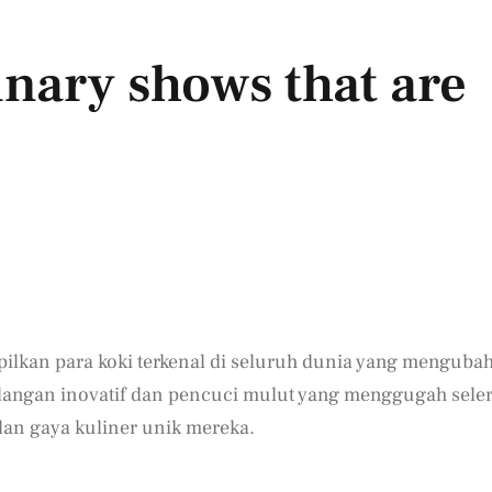
inary shows that are
lkan para koki terkenal di seluruh dunia yang menguba
angan inovatif dan pencuci mulut yang menggugah seler
 dan gaya kuliner unik mereka.