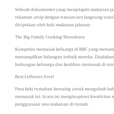
Sebuah dokumenter yang menjelajahi makanan jal
rekaman arsip dengan wawancara langsung untuk 
diciptakan oleh koki makanan jalanan.
The Big Family Cooking Showdown
Kompetisi memasak keluarga di BBC yang menamp
menampilkan hidangan terbaik mereka. Diadakan
hubungan keluarga dan keahlian memasak di ru
Best Leftovers Ever!
Para koki rumahan bersaing untuk mengubah bah
memasak ini. Acara ini menginspirasi kreativit
penggunaan sisa makanan di rumah.