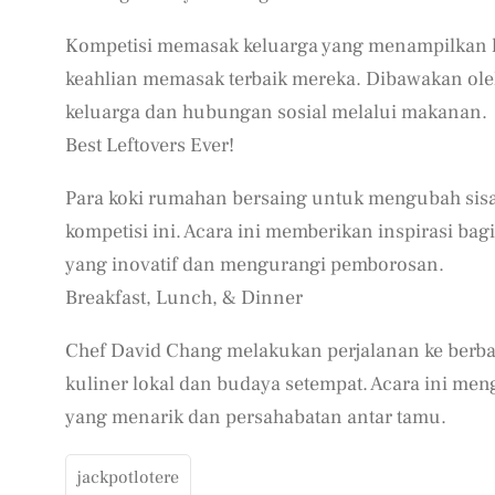
Kompetisi memasak keluarga yang menampilkan 
keahlian memasak terbaik mereka. Dibawakan oleh
keluarga dan hubungan sosial melalui makanan.
Best Leftovers Ever!
Para koki rumahan bersaing untuk mengubah sisa
kompetisi ini. Acara ini memberikan inspirasi b
yang inovatif dan mengurangi pemborosan.
Breakfast, Lunch, & Dinner
Chef David Chang melakukan perjalanan ke berbag
kuliner lokal dan budaya setempat. Acara ini me
yang menarik dan persahabatan antar tamu.
jackpotlotere