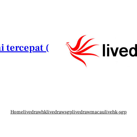
i tercepat (
Home
livedrawhk
livedrawsgp
livedrawmacau
livehk-sgp