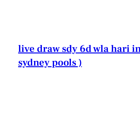
Lewati
ke
konten
live draw sdy 6d wla hari in
sydney pools )