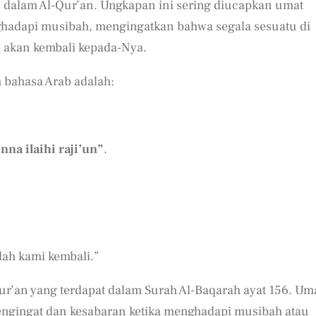
56 dalam Al-Qur’an. Ungkapan ini sering diucapkan umat
ghadapi musibah, mengingatkan bahwa segala sesuatu di
a akan kembali kepada-Nya.
 bahasa Arab adalah:
inna ilaihi raji’un”
.
ah kami kembali.”
ur’an yang terdapat dalam Surah Al-Baqarah ayat 156. Um
engingat dan kesabaran ketika menghadapi musibah atau