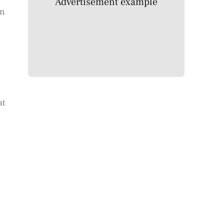
Advertisement example
an
at