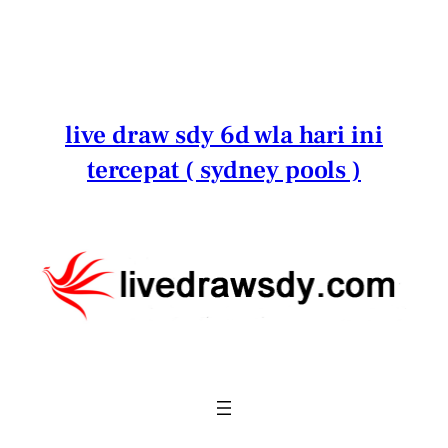
Lewati
ke
konten
live draw sdy 6d wla hari ini
tercepat ( sydney pools )