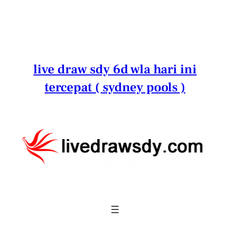
Lewati
ke
konten
live draw sdy 6d wla hari ini
tercepat ( sydney pools )