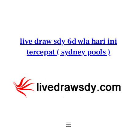
Lewati
ke
konten
live draw sdy 6d wla hari ini
tercepat ( sydney pools )