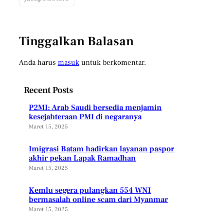
Tinggalkan Balasan
Anda harus
masuk
untuk berkomentar.
Recent Posts
P2MI: Arab Saudi bersedia menjamin
kesejahteraan PMI di negaranya
Maret 15, 2025
Imigrasi Batam hadirkan layanan paspor
akhir pekan Lapak Ramadhan
Maret 15, 2025
Kemlu segera pulangkan 554 WNI
bermasalah online scam dari Myanmar
Maret 15, 2025