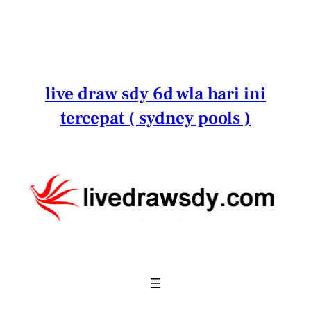
Lewati
ke
konten
live draw sdy 6d wla hari ini
tercepat ( sydney pools )