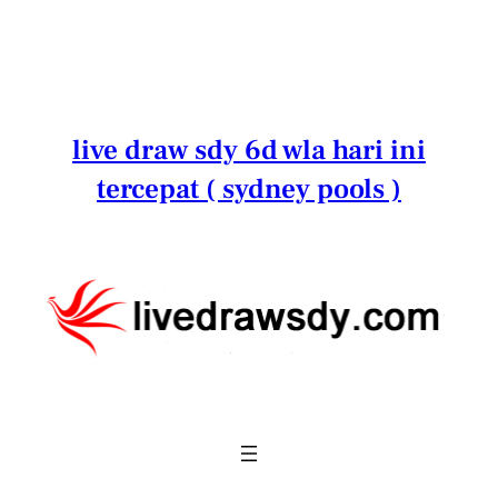
Lewati
ke
konten
live draw sdy 6d wla hari ini
tercepat ( sydney pools )