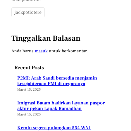
jackpotlotere
Tinggalkan Balasan
Anda harus
masuk
untuk berkomentar.
Recent Posts
P2MI: Arab Saudi bersedia menjamin
kesejahteraan PMI di negaranya
Maret 15, 2025
Imigrasi Batam hadirkan layanan paspor
akhir pekan Lapak Ramadhan
Maret 15, 2025
Kemlu segera pulangkan 554 WNI